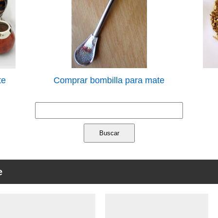
te
Comprar bombilla para mate
e