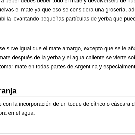
ra beber debes beber todo el mate y devolvérselo de nu
uelvas el mate ya que eso se considera una grosería, 
mbilla levantando pequeñas partículas de yerba que pued
se sirve igual que el mate amargo, excepto que se le añ
 mate después de la yerba y el agua caliente se vierte sob
 tomar mate en todas partes de Argentina y especialment
ranja
to con la incorporación de un toque de cítrico o cáscara 
ra en el agua.