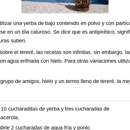
tilizar una yerba de bajo contenido en polvo y con partí
se en un día caluroso. Se dice que es antipirético, signi
uras suben.
obre el tereré, las recetas son infinitas, sin embargo, la
con agua enfriada con hielo. Para otras variaciones utili
grupo de amigos, hielo y un termo lleno de tereré, la mej
 10 cucharaditas de yerba y tres cucharadas de
cacerola.
irle 2 cucharadas de agua fría y ponlo