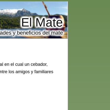
El Mate
ades y beneficios del mate
ual en el cual un cebador,
ntre los amigos y familiares