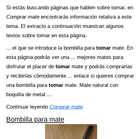
Si estás buscando páginas que hablen sobre tomar, en
Comprar mate
encontrarás información relativa a este
tema. El extracto a continuación muestran algunos
textos sobre tomar en esta página.
... el que se introduce la bombilla para
tomar
mate. En
esta página podrás ver una ... mejores mates para
disfrutar el placer de
tomar
mate y podrás comprarlas
y recibirlas cómodamente ... enlace si quieres comprar
una bombilla para
tomar
mate. Mate natural con
boquilla de metal ...
Continuar leyendo
Comprar mate
Bombilla para mate