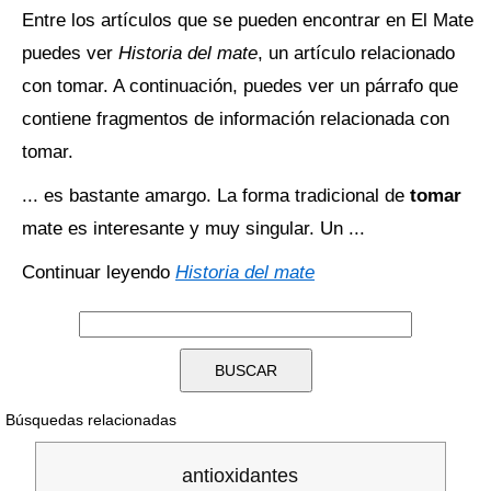
Entre los artículos que se pueden encontrar en El Mate
puedes ver
Historia del mate
, un artículo relacionado
con tomar. A continuación, puedes ver un párrafo que
contiene fragmentos de información relacionada con
tomar.
... es bastante amargo. La forma tradicional de
tomar
mate es interesante y muy singular. Un ...
Continuar leyendo
Historia del mate
Búsquedas relacionadas
antioxidantes