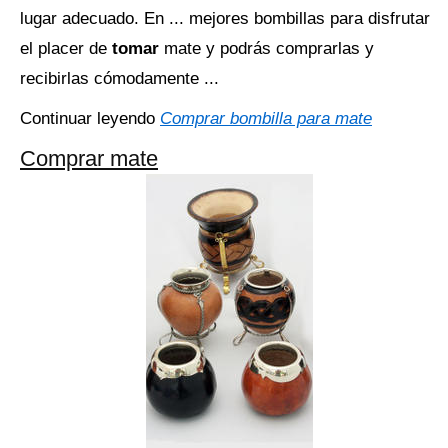
lugar adecuado. En ... mejores bombillas para disfrutar
el placer de
tomar
mate y podrás comprarlas y
recibirlas cómodamente ...
Continuar leyendo
Comprar bombilla para mate
Comprar mate