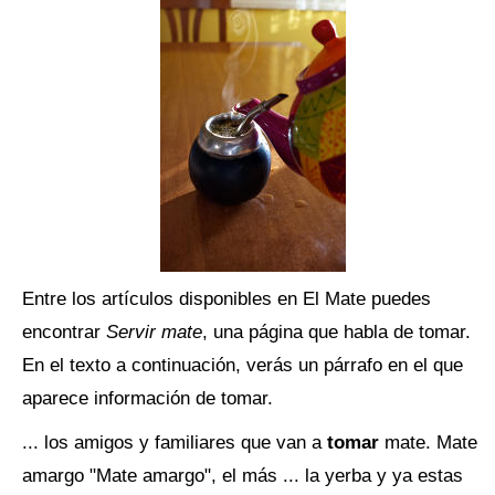
Entre los artículos disponibles en El Mate puedes
encontrar
Servir mate
, una página que habla de tomar.
En el texto a continuación, verás un párrafo en el que
aparece información de tomar.
... los amigos y familiares que van a
tomar
mate. Mate
amargo "Mate amargo", el más ... la yerba y ya estas