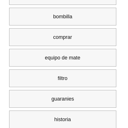
bombilla
comprar
equipo de mate
filtro
guaranies
historia