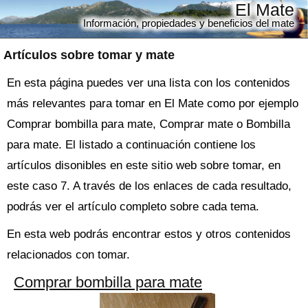
El Mate
Información, propiedades y beneficios del mate
Artículos sobre
tomar
y mate
En esta página puedes ver una lista con los contenidos
más relevantes para tomar en El Mate como por ejemplo
Comprar bombilla para mate, Comprar mate o Bombilla
para mate. El listado a continuación contiene los
artículos disonibles en este sitio web sobre tomar, en
este caso 7. A través de los enlaces de cada resultado,
podrás ver el artículo completo sobre cada tema.
En esta web podrás encontrar estos y otros contenidos
relacionados con tomar.
Comprar bombilla para mate