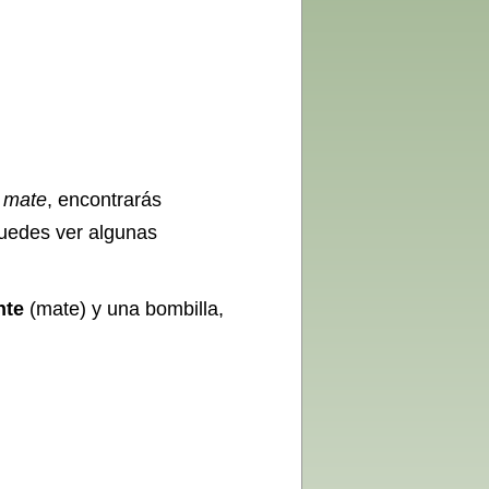
e mate
, encontrarás
puedes ver algunas
nte
(mate) y una bombilla,