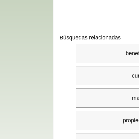
Búsquedas relacionadas
benef
cu
ma
propi