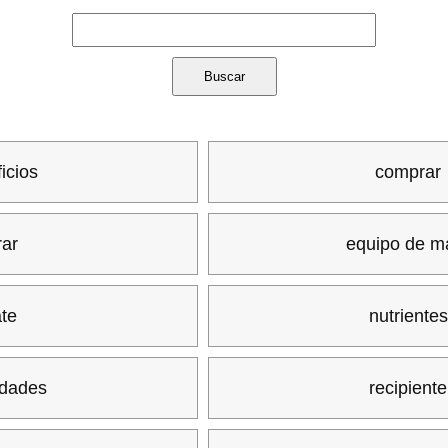
icios
comprar
rar
equipo de m
te
nutrientes
edades
recipiente